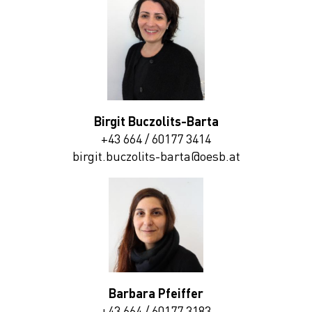
Birgit Buczolits-Barta
+43 664 / 60177 3414
birgit.buczolits-barta@oesb.at
Barbara Pfeiffer
+43 664 / 60177 3183